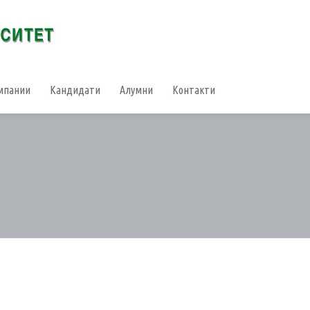
мпании
Кандидати
Алумни
Контакти