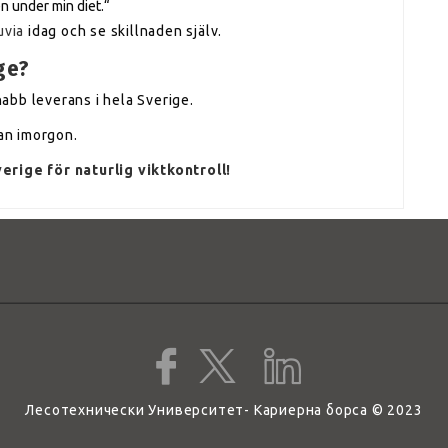
en under min diet.“
uvia
idag och se skillnaden själv.
ge?
abb leverans i hela Sverige.
dan imorgon.
erige för naturlig viktkontroll!
Лесотехнически Университет- Кариерна борса © 2023