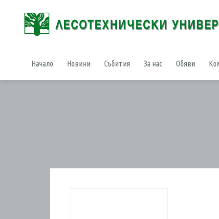
Начало
Новини
Събития
За нас
Обяви
Ко