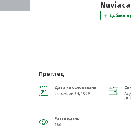
Nuviaca
Добавете 
Преглед
Дата на основаване
Се
октомври 24, 1999
Ад
де
Разгледано
156