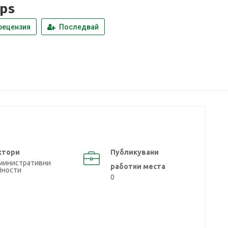
ps
рецензия
Последвай
ктори
Публикувани
министративни
работни места
йности
0