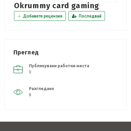
Okrummy card gaming
Добавете рецензия
Последвай
Преглед
Публикувани работни места
0
Разгледано
8