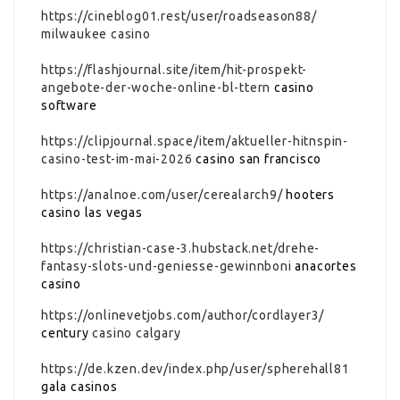
https://cineblog01.rest/user/roadseason88/
milwaukee casino
https://flashjournal.site/item/hit-prospekt-
angebote-der-woche-online-bl-ttern
casino
software
https://clipjournal.space/item/aktueller-hitnspin-
casino-test-im-mai-2026
casino san francisco
https://analnoe.com/user/cerealarch9/
hooters
casino las vegas
https://christian-case-3.hubstack.net/drehe-
fantasy-slots-und-geniesse-gewinnboni
anacortes
casino
https://onlinevetjobs.com/author/cordlayer3/
century
casino calgary
https://de.kzen.dev/index.php/user/spherehall81
gala casinos