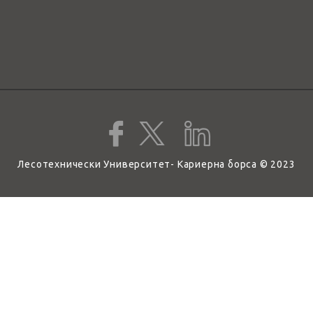
Лесотехнически Университет- Кариерна борса © 2023