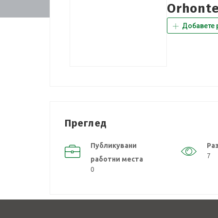
Orhont
Добавете 
Преглед
Публикувани
Ра
7
работни места
0