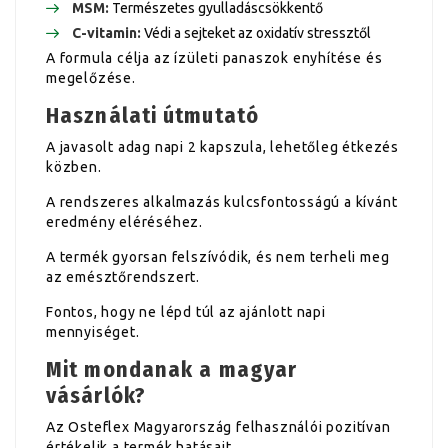
MSM:
Természetes gyulladáscsökkentő
C-vitamin:
Védi a sejteket az oxidatív stressztől
A formula célja az ízületi panaszok enyhítése és
megelőzése.
Használati útmutató
A javasolt adag napi 2 kapszula, lehetőleg étkezés
közben.
A rendszeres alkalmazás kulcsfontosságú a kívánt
eredmény eléréséhez.
A termék gyorsan felszívódik, és nem terheli meg
az emésztőrendszert.
Fontos, hogy ne lépd túl az ajánlott napi
mennyiséget.
Mit mondanak a magyar
vásárlók?
Az Osteflex Magyarország felhasználói pozitívan
értékelik a termék hatásait.