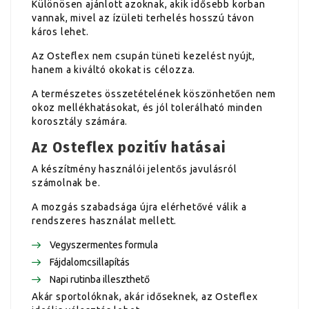
Különösen ajánlott azoknak, akik idősebb korban
vannak, mivel az ízületi terhelés hosszú távon
káros lehet.
Az Osteflex nem csupán tüneti kezelést nyújt,
hanem a kiváltó okokat is célozza.
A természetes összetételének köszönhetően nem
okoz mellékhatásokat, és jól tolerálható minden
korosztály számára.
Az Osteflex pozitív hatásai
A készítmény használói jelentős javulásról
számolnak be.
A mozgás szabadsága újra elérhetővé válik a
rendszeres használat mellett.
Vegyszermentes formula
Fájdalomcsillapítás
Napi rutinba illeszthető
Akár sportolóknak, akár időseknek, az Osteflex