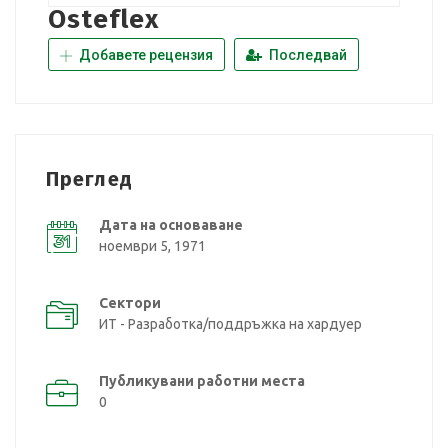
Osteflex
Добавете рецензия
Последвай
Преглед
Дата на основаване
ноември 5, 1971
Сектори
ИТ - Разработка/поддръжка на хардуер
Публикувани работни места
0