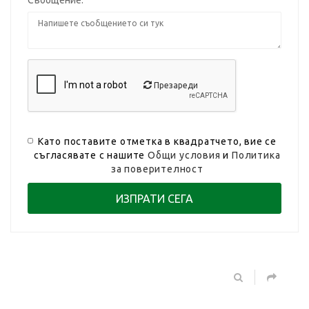
Презареди
Като поставите отметка в квадратчето, вие се
съгласявате с нашите
Общи условия
и
Политика
за поверителност