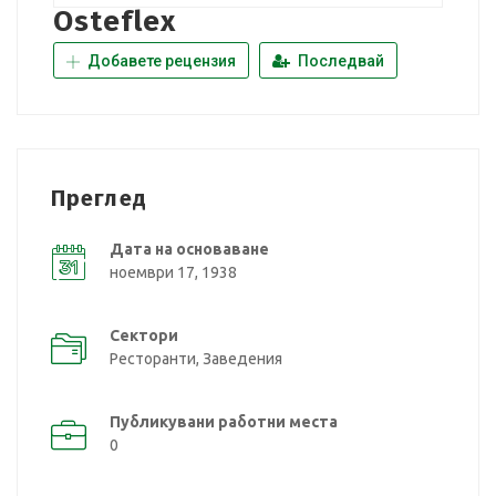
Osteflex
Добавете рецензия
Последвай
Преглед
Дата на основаване
ноември 17, 1938
Сектори
Ресторанти, Заведения
Публикувани работни места
0