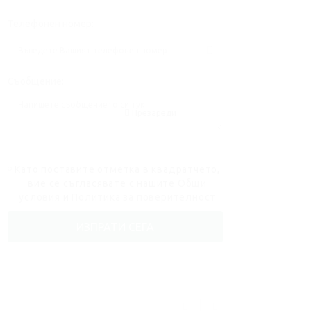
Телефонен номер:
Съобщение:
Презареди
Като поставите отметка в квадратчето,
вие се съгласявате с нашите
Общи
условия
и
Политика за поверителност