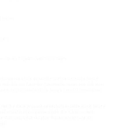
 sicher.
eren.
positiven Ergebnissen mit Ozalyn.
lt werden.|Die offizielle Webseite ist die beste
lprodukte mit Garantie.|Vermeide unseriöse Anbieter
tze den folgenden Link für weitere Informationen:
erreiche dein Wunschgewicht|Bestelle noch heute
sformation|Verpasse nicht die Chance, mit
dich jetzt für Ozalyn Österreich|Hole dir
lg}