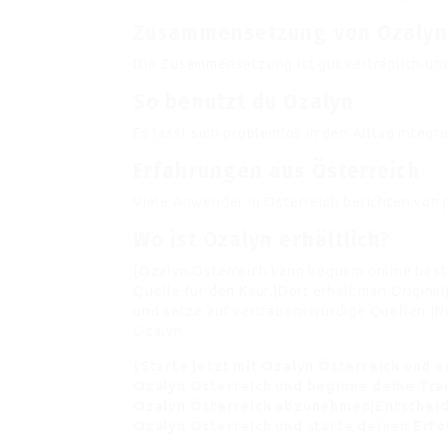
Zusammensetzung von Ozalyn
Die Zusammensetzung ist gut verträglich und
So benutzt du Ozalyn
Es lässt sich problemlos in den Alltag integri
Erfahrungen aus Österreich
Viele Anwender in Österreich berichten von 
Wo ist Ozalyn erhältlich?
{Ozalyn Österreich kann bequem online bestel
Quelle für den Kauf.|Dort erhält man Origina
und setze auf vertrauenswürdige Quellen.|Nu
Ozalyn
{Starte jetzt mit Ozalyn Österreich und 
Ozalyn Österreich und beginne deine Tran
Ozalyn Österreich abzunehmen|Entscheide 
Ozalyn Österreich und starte deinen Erfo