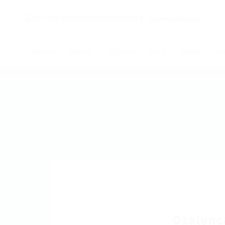
Начало
Новини
Събития
За нас
Обяви
Ко
Ozalync