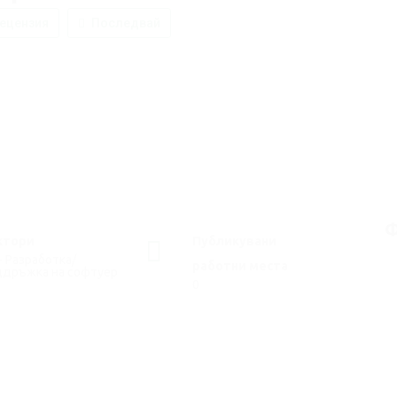
ецензия
Последвай
Ф
ктори
Публикувани
- Разработка/
работни места
ддръжка на софтуер
0