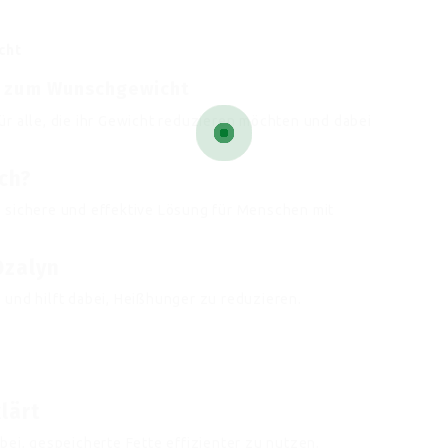
cht
g zum Wunschgewicht
r alle, die ihr Gewicht reduzieren möchten und dabei
ch?
 sichere und effektive Lösung für Menschen mit
Ozalyn
 und hilft dabei, Heißhunger zu reduzieren.
lärt
bei, gespeicherte Fette effizienter zu nutzen.