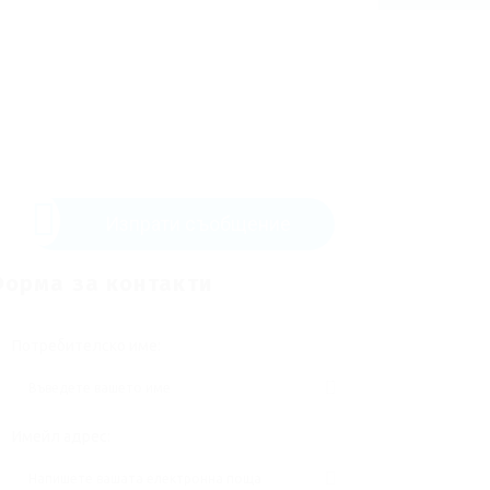
Изпрати съобщение
орма за контакти
Потребителско име:
Имейл адрес: