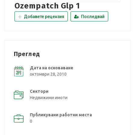
Ozempatch Glp 1
Добавете рецензия
Последвай
Преглед
Дата на основаване
октомври 28, 2010
Сектори
Недвижими имоти
Публикувани работни места
0