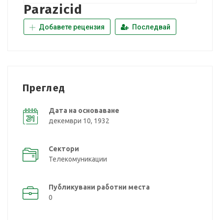
Parazicid
Добавете рецензия
Последвай
Преглед
Дата на основаване
декември 10, 1932
Сектори
Телекомуникации
Публикувани работни места
0