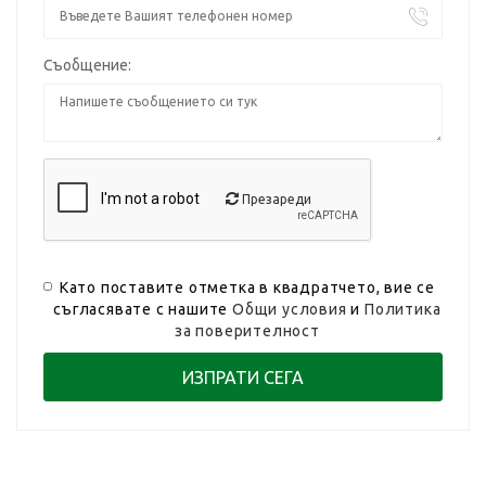
Съобщение:
Презареди
Като поставите отметка в квадратчето, вие се
съгласявате с нашите
Общи условия
и
Политика
за поверителност