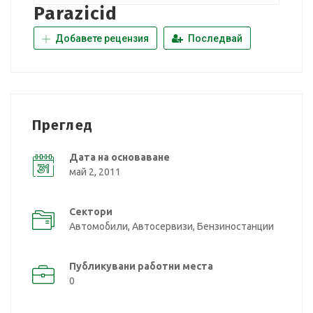
Parazicid
Добавете рецензия
Последвай
Преглед
Дата на основаване
май 2, 2011
Сектори
Автомобили, Автосервизи, Бензиностанции
Публикувани работни места
0