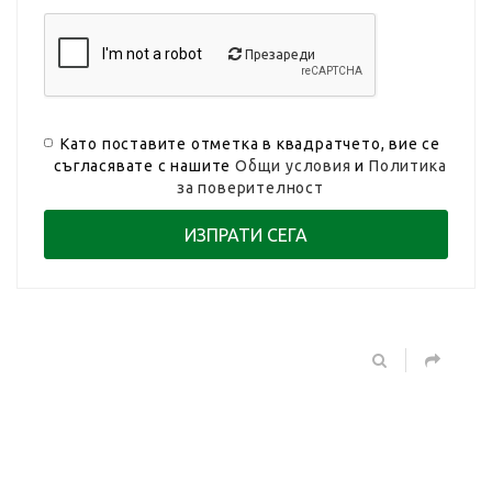
Презареди
Като поставите отметка в квадратчето, вие се
съгласявате с нашите
Общи условия
и
Политика
за поверителност