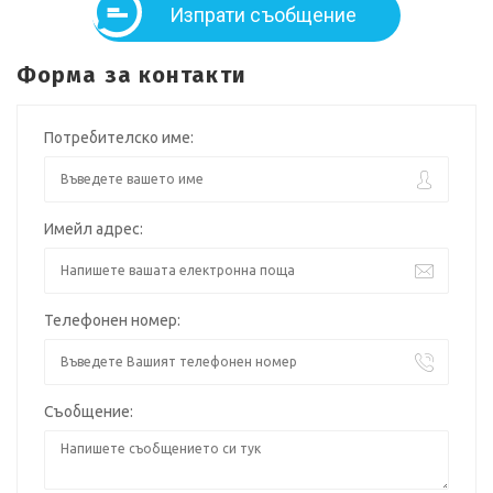
Изпрати съобщение
Форма за контакти
Потребителско име:
Имейл адрес:
Телефонен номер:
Съобщение: