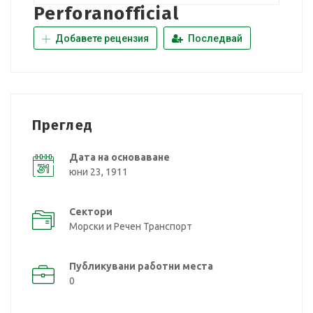
Perforanofficial
Добавете рецензия
Последвай
Преглед
Дата на основаване
юни 23, 1911
Сектори
Морски и Речен Транспорт
Публикувани работни места
0