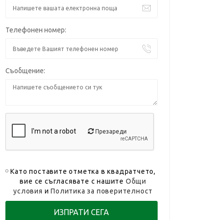
Телефонен номер:
Съобщение:
Презареди
Като поставите отметка в квадратчето,
вие се съгласявате с нашите
Общи
условия
и
Политика за поверителност