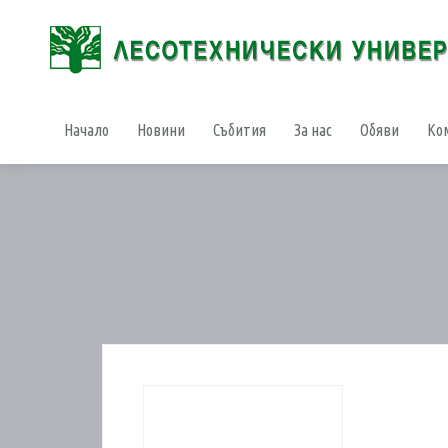
Начало
Новини
Събития
За нас
Обяви
Ко