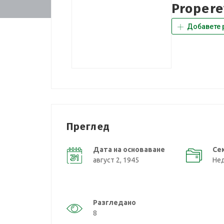
Propere
Добавете 
Преглед
Дата на основаване
Се
август 2, 1945
Не
Разгледано
8