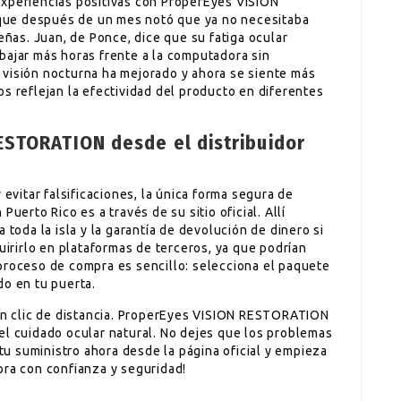
experiencias positivas con ProperEyes VISION
que después de un mes notó que ya no necesitaba
eñas. Juan, de Ponce, dice que su fatiga ocular
bajar más horas frente a la computadora sin
 visión nocturna ha mejorado y ahora se siente más
s reflejan la efectividad del producto en diferentes
ESTORATION desde el distribuidor
 evitar falsificaciones, la única forma segura de
rto Rico es a través de su sitio oficial. Allí
 toda la isla y la garantía de devolución de dinero si
rirlo en plataformas de terceros, ya que podrían
proceso de compra es sencillo: selecciona el paquete
do en tu puerta.
 un clic de distancia. ProperEyes VISION RESTORATION
el cuidado ocular natural. No dejes que los problemas
 tu suministro ahora desde la página oficial y empieza
pra con confianza y seguridad!