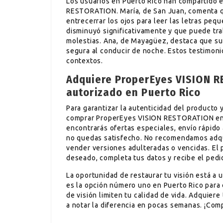
Los usuarios en Puerto Rico han compartido 
RESTORATION. María, de San Juan, comenta 
entrecerrar los ojos para leer las letras pequ
disminuyó significativamente y que puede tra
molestias. Ana, de Mayagüez, destaca que su
segura al conducir de noche. Estos testimonio
contextos.
Adquiere ProperEyes VISION R
autorizado en Puerto Rico
Para garantizar la autenticidad del producto y
comprar ProperEyes VISION RESTORATION en Pue
encontrarás ofertas especiales, envío rápido a
no quedas satisfecho. No recomendamos adqui
vender versiones adulteradas o vencidas. El 
deseado, completa tus datos y recibe el pedi
La oportunidad de restaurar tu visión está a
es la opción número uno en Puerto Rico para 
de visión limiten tu calidad de vida. Adquiere
a notar la diferencia en pocas semanas. ¡Com