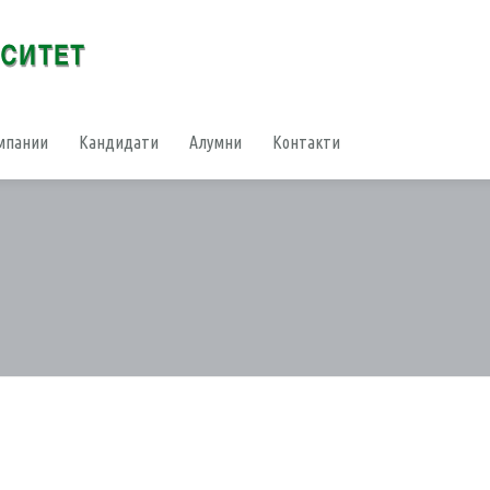
мпании
Кандидати
Алумни
Контакти