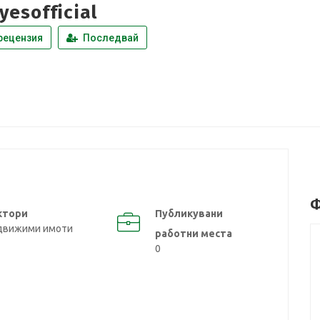
yesofficial
рецензия
Последвай
Ф
ктори
Публикувани
движими имоти
работни места
0