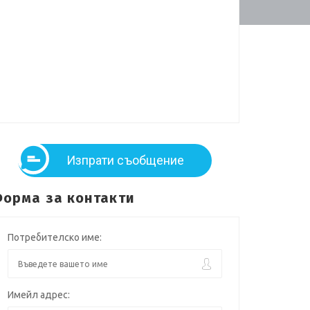
Изпрати съобщение
орма за контакти
Потребителско име:
Имейл адрес: