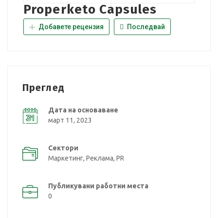
Properketo Capsules
Добавете рецензия
Последвай
Преглед
Дата на основаване
март 11, 2023
Сектори
Маркетинг, Реклама, PR
Публикувани работни места
0