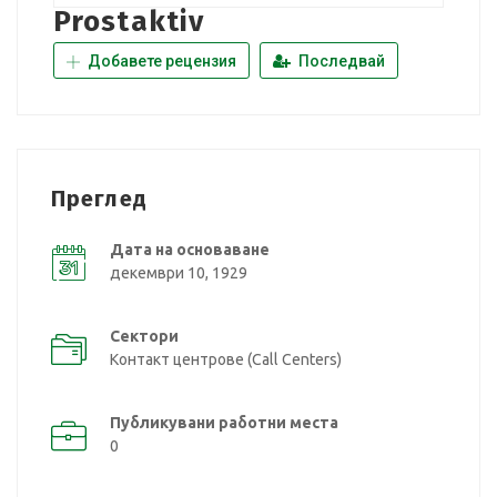
Prostaktiv
Добавете рецензия
Последвай
Преглед
Дата на основаване
декември 10, 1929
Сектори
Контакт центрове (Call Centers)
Публикувани работни места
0