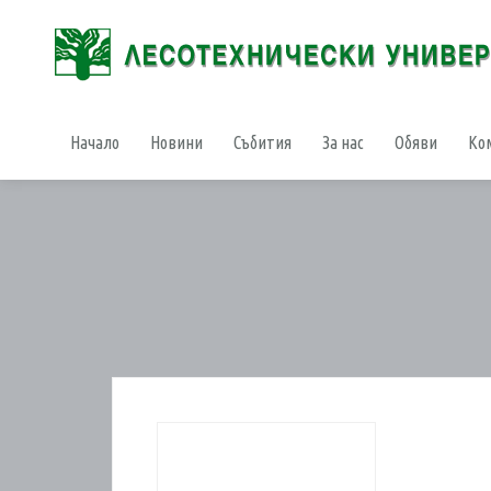
Начало
Новини
Събития
За нас
Обяви
Ко