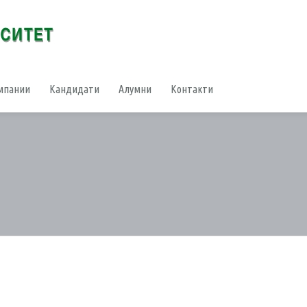
мпании
Кандидати
Алумни
Контакти