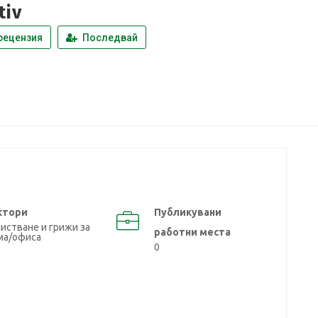
tiv
рецензия
Последвай
ктори
Публикувани
истване и грижи за
работни места
ма/офиса
0