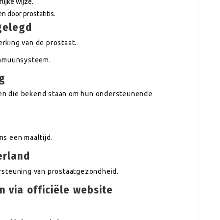
ijke wijze.
 door prostatitis.
tgelegd
rking van de prostaat.
immuunsysteem.
g
nten die bekend staan om hun ondersteunende
s een maaltijd.
erland
rsteuning van prostaatgezondheid.
 via officiële website