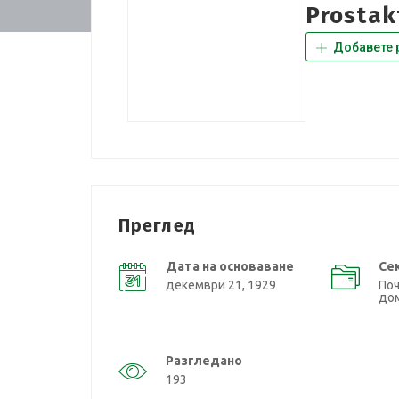
Prostak
Добавете 
Преглед
Дата на основаване
Се
декември 21, 1929
Поч
до
Разгледано
193