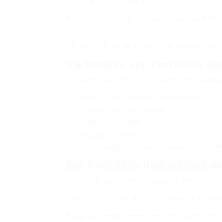
normale Funktion der Prostata.
Natürliche Produkte werden zunehmend belieb
genannt.
Die Anwendung ist einfach und unkompliziert
Die Vorteile von ProstAktiv D
Die regelmäßige Einnahme kann verschiedene
Förderung der normalen Prostatafunktion
Förderung des Harnsystems
Pflanzliche Extrakte
Bequeme Einnahme
Die ausgewogene Formel ist einer der Gründe 
Wie ProstAktiv Deutschland wi
Die Formel wurde entwickelt, um mehrere Pr
Sie können helfen, das Gleichgewicht im Har
Einige Anwender bemerken eine positive Verä