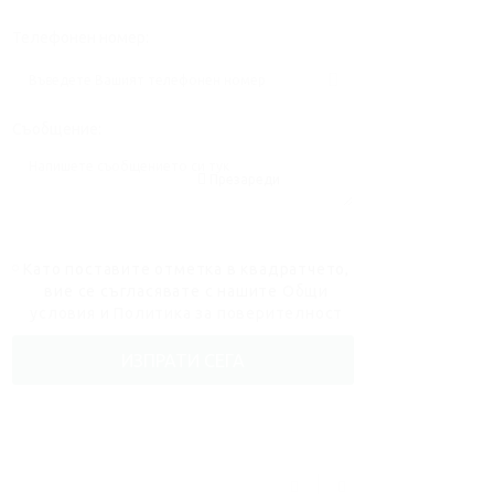
Телефонен номер:
Съобщение:
Презареди
Като поставите отметка в квадратчето,
вие се съгласявате с нашите
Общи
условия
и
Политика за поверителност