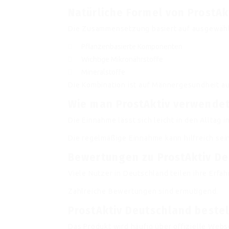
Natürliche Formel von ProstAk
Die Zusammensetzung basiert auf ausgewähl
Pflanzenbasierte Komponenten
Wichtige Mikronährstoffe
Mineralstoffe
Die Kombination ist auf Männergesundheit au
Wie man ProstAktiv verwende
Die Einnahme lässt sich leicht in den Alltag i
Die regelmäßige Einnahme kann hilfreich sein
Bewertungen zu ProstAktiv D
Viele Nutzer in Deutschland teilen ihre Erfa
Zahlreiche Bewertungen sind ermutigend.
ProstAktiv Deutschland beste
Das Produkt wird häufig über offizielle Web