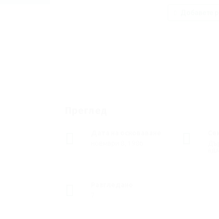
Добавете р
Преглед
Дата на основаване
Се
ноември 8, 1986
Дъ
ад
Разгледано
7