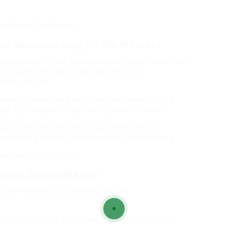
rstützung für Männer
che Unterstützung für die Prostata
scheidende Rolle für das allgemeine Wohlbefinden von
n, nächtlicher Harndrang oder Druck im
einträchtigen.
stAktiv Deutschland als natürliche Unterstützung.
uf ab, die Balance des Harnsystems zu fördern.
tützt die Formel den Körper auf sanfte Weise.
 positiven Eindrücke über ProstAktiv Deutschland.
esuchen Sie
ProstAktiv
.
tAktiv Deutschland?
um ein Produkt zur Unterstützung der
en pflanzlichen Extrakten. Sie unterstützen die