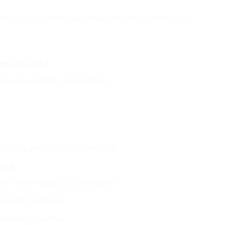
ter. Hier wird ProstAktiv Deutschland oft als Option
.
eutschland
 positive Effekte unterstützen.
für die Beliebtheit des Produkts.
rkt
ozesse im Körper zu unterstützen.
nsystem zu fördern.
nderung im Alltag.