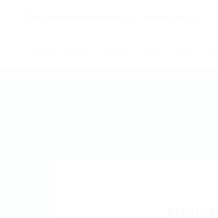
Начало
Новини
Събития
За нас
Обяви
Ко
Prostak