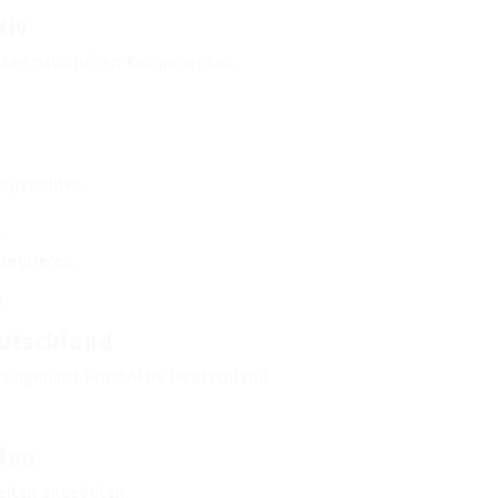
tiv
ten natürlichen Komponenten.
sgerichtet.
t
ntegrieren.
.
eutschland
hrungen mit ProstAktiv Deutschland.
llen
seiten angeboten.