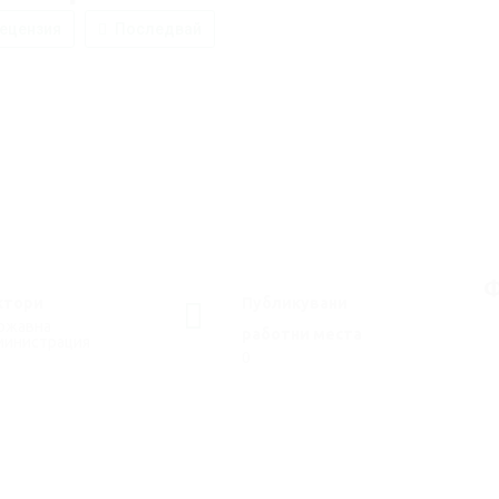
ецензия
Последвай
Ф
ктори
Публикувани
ржавна
работни места
министрация
0