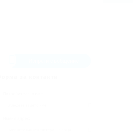
Изпрати съобщение
орма за контакти
Потребителско име:
Имейл адрес: