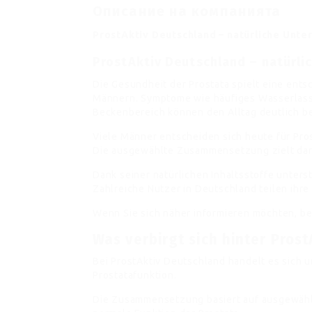
Описание на компанията
ProstAktiv Deutschland – natürliche Unte
ProstAktiv Deutschland – natürli
Die Gesundheit der Prostata spielt eine ent
Männern. Symptome wie häufiges Wasserlasse
Beckenbereich können den Alltag deutlich be
Viele Männer entscheiden sich heute für Pro
Die ausgewählte Zusammensetzung zielt dara
Dank seiner natürlichen Inhaltsstoffe unters
Zahlreiche Nutzer in Deutschland teilen ihre
Wenn Sie sich näher informieren möchten, b
Was verbirgt sich hinter Pros
Bei ProstAktiv Deutschland handelt es sich 
Prostatafunktion.
Die Zusammensetzung basiert auf ausgewählt