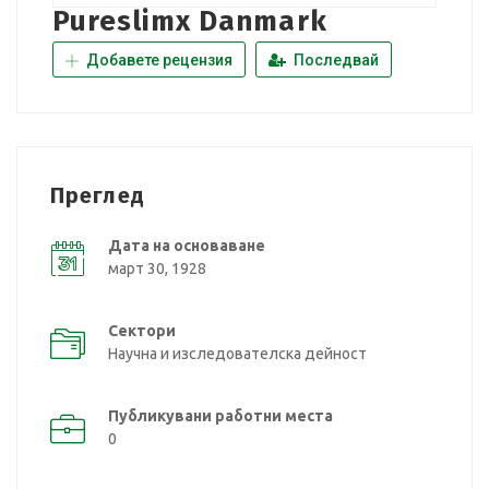
Pureslimx Danmark
Добавете рецензия
Последвай
Преглед
Дата на основаване
март 30, 1928
Сектори
Научна и изследователска дейност
Публикувани работни места
0