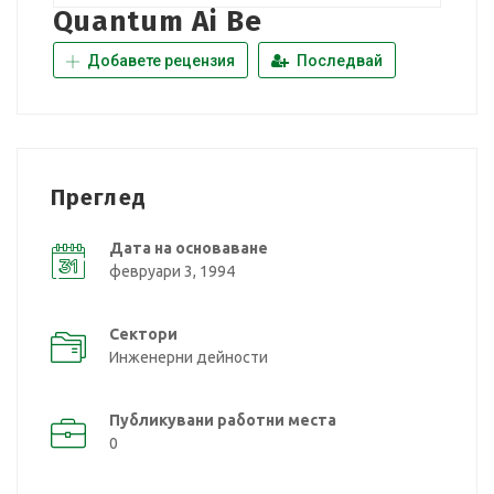
Quantum Ai Be
Добавете рецензия
Последвай
Преглед
Дата на основаване
февруари 3, 1994
Сектори
Инженерни дейности
Публикувани работни места
0