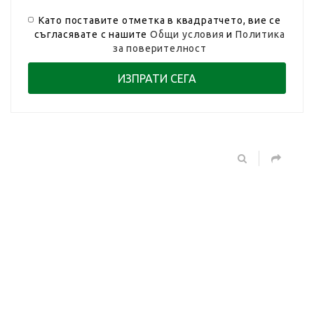
Като поставите отметка в квадратчето, вие се
съгласявате с нашите
Общи условия
и
Политика
за поверителност