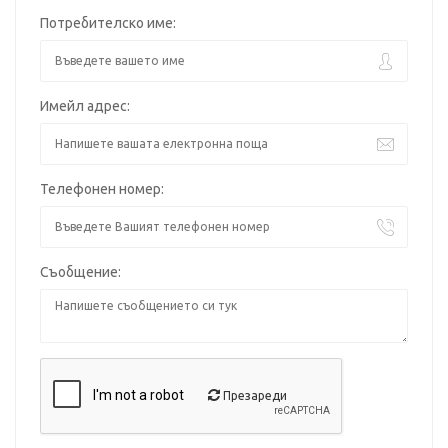
Потребителско име:
Имейл адрес:
Телефонен номер:
Съобщение:
Презареди