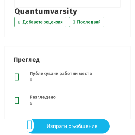
Quantumvarsity
Добавете рецензия
Последвай
Преглед
Публикувани работни места
0
Разгледано
6
Изпрати съобщение