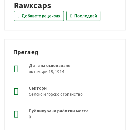
Rawxcaps
Добавете рецензия
Последвай
Преглед
Дата на основаване
октомври 15, 1914
Сектори
Селско и горско стопанство
Публикувани работни места
0