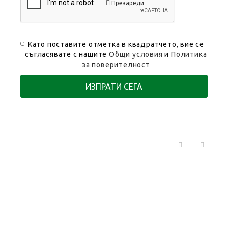
Презареди
Като поставите отметка в квадратчето, вие се
съгласявате с нашите
Общи условия
и
Политика
за поверителност