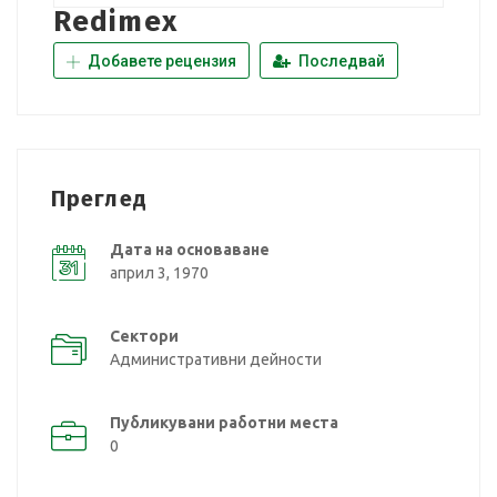
Redimex
Добавете рецензия
Последвай
Преглед
Дата на основаване
април 3, 1970
Сектори
Административни дейности
Публикувани работни места
0