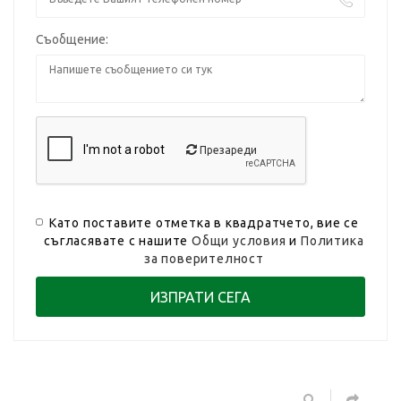
Съобщение:
Презареди
Като поставите отметка в квадратчето, вие се
съгласявате с нашите
Общи условия
и
Политика
за поверителност