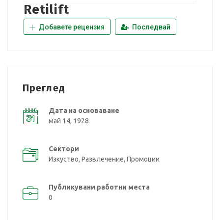
Retilift
Добавете рецензия
Последвай
Преглед
Дата на основаване
май 14, 1928
Сектори
Изкуство, Развлечение, Промоции
Публикувани работни места
0