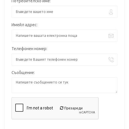
Потребителско име:
Имейл адрес:
Телефонен номер:
Съобщение:
Презареди