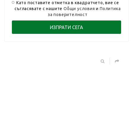
Като поставите отметка в квадратчето, вие се
съгласявате с нашите
Общи условия
и
Политика
за поверителност