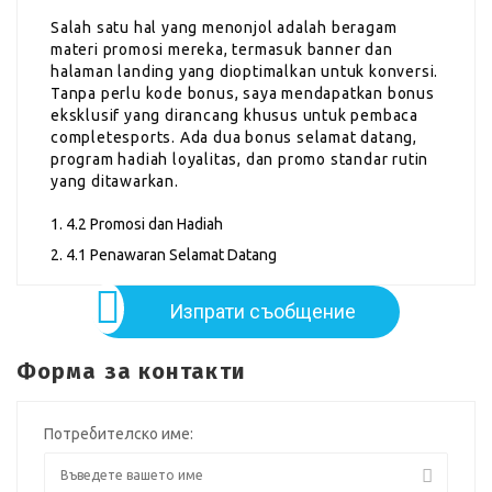
Salah satu hal yang menonjol adalah beragam
materi promosi mereka, termasuk banner dan
halaman landing yang dioptimalkan untuk konversi.
Tanpa perlu kode bonus, saya mendapatkan bonus
eksklusif yang dirancang khusus untuk pembaca
completesports. Ada dua bonus selamat datang,
program hadiah loyalitas, dan promo standar rutin
yang ditawarkan.
4.2 Promosi dan Hadiah
4.1 Penawaran Selamat Datang
Изпрати съобщение
Форма за контакти
Потребителско име: