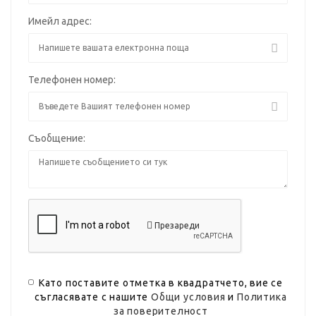
Имейл адрес:
Телефонен номер:
Съобщение:
Презареди
Като поставите отметка в квадратчето, вие се
съгласявате с нашите
Общи условия
и
Политика
за поверителност