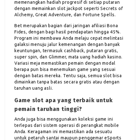
memenangkan hadiah progresif di setiap putaran
dengan memainkan slot jackpot seperti Secrets of
Alchemy, Great Adventure, dan Fortune Spells.
Bet merupakan bagian dari jaringan afiliasi Bona
Fides, dengan bagi hasil pendapatan hingga 45%.
Program ini membawa Anda melaju cepat melintasi
galaksi menuju jalur kemenangan dengan banyak
keuntungan, termasuk cashback, putaran gratis,
super spin, dan Glimmer, mata uang hadiah kasino.
Variasi meja memastikan pemain dengan modal
berapa pun bisa menemukan game yang sesuai
dengan batas mereka. Tentu saja, semua slot bisa
dimainkan tanpa batas secara gratis atau dengan
taruhan uang asli.
Game slot apa yang terbaik untuk
pemain taruhan tinggi?
Anda juga bisa menggunakan koleksi game ini
terlepas dari sistem operasi di perangkat mobile
Anda. Keragaman ini memastikan ada sesuatu
untuk petaruh santai maupun penggemar eSports