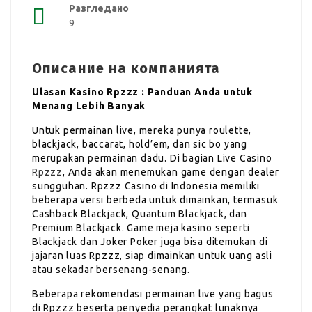
Разгледано
9
Описание на компанията
Ulasan Kasino Rpzzz : Panduan Anda untuk
Menang Lebih Banyak
Untuk permainan live, mereka punya roulette,
blackjack, baccarat, hold’em, dan sic bo yang
merupakan permainan dadu. Di bagian Live Casino
Rpzzz
, Anda akan menemukan game dengan dealer
sungguhan. Rpzzz Casino di Indonesia memiliki
beberapa versi berbeda untuk dimainkan, termasuk
Cashback Blackjack, Quantum Blackjack, dan
Premium Blackjack. Game meja kasino seperti
Blackjack dan Joker Poker juga bisa ditemukan di
jajaran luas Rpzzz, siap dimainkan untuk uang asli
atau sekadar bersenang-senang.
Beberapa rekomendasi permainan live yang bagus
di Rpzzz beserta penyedia perangkat lunaknya