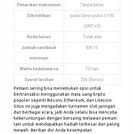
Penarikan maksimum
Tanpa batas
Dikreditkan
pada Senin pukul 11.00
(GMT+3)
Kode bonus
Tidak ada
Jumlah cashback
IDR 10
minimum
Waktu kedaluwarsa
10 hari
Syarat taruhan
20x (Bonus)
Pemain sering bisa menemukan opsi untuk
bertransaksi menggunakan mata uang kripto
populer seperti Bitcoin, Ethereum, dan Litecoin.
Situs ini juga mengadakan turnamen slot jaringan
dan berbagai acara, jadi Anda selalu bisa mencoba
keberuntungan dengan bersaing melawan pemain
lain untuk mendapatkan hadiah terbesar dan paling
mewah. Berikan diri Anda kesempatan