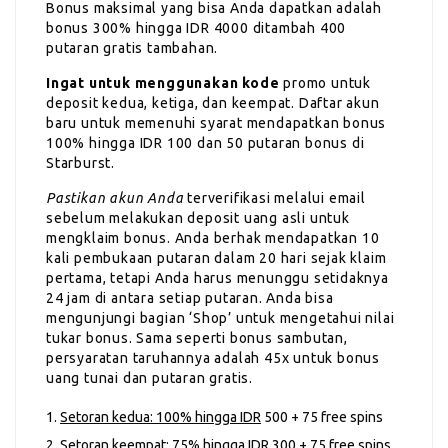
Bonus maksimal yang bisa Anda dapatkan adalah
bonus 300% hingga IDR 4000 ditambah 400
putaran gratis tambahan.
Ingat untuk menggunakan kode
promo untuk
deposit kedua, ketiga, dan keempat. Daftar akun
baru untuk memenuhi syarat mendapatkan bonus
100% hingga IDR 100 dan 50 putaran bonus di
Starburst.
Pastikan akun Anda
terverifikasi melalui email
sebelum melakukan deposit uang asli untuk
mengklaim bonus. Anda berhak mendapatkan 10
kali pembukaan putaran dalam 20 hari sejak klaim
pertama, tetapi Anda harus menunggu setidaknya
24 jam di antara setiap putaran. Anda bisa
mengunjungi bagian ‘Shop’ untuk mengetahui nilai
tukar bonus. Sama seperti bonus sambutan,
persyaratan taruhannya adalah 45x untuk bonus
uang tunai dan putaran gratis.
Setoran kedua: 100% hingga IDR
500 + 75 free spins
Setoran keempat: 75% hingga IDR 300 + 75 free spins