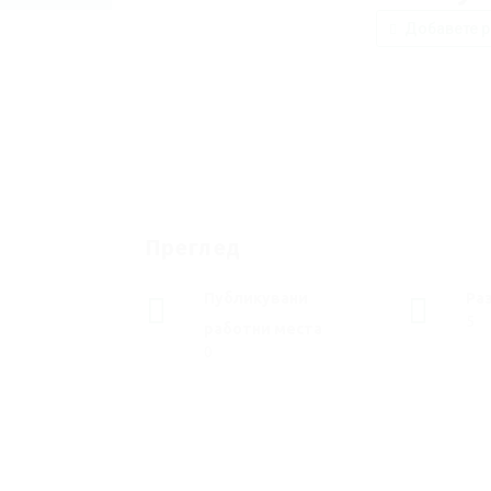
Добавете р
Преглед
Публикувани
Ра
5
работни места
0