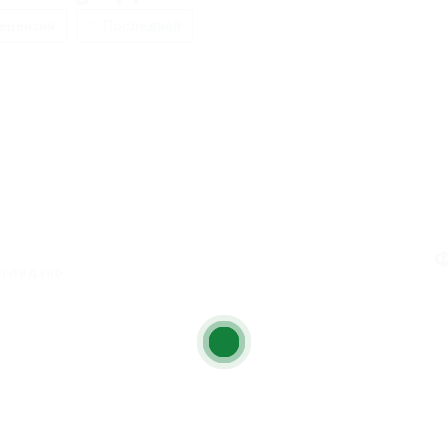
ецензия
Последвай
Ф
згледано