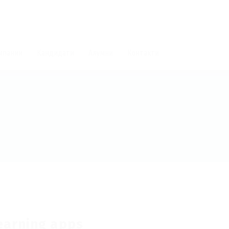
мпании
Кандидати
Алумни
Контакти
arning apps