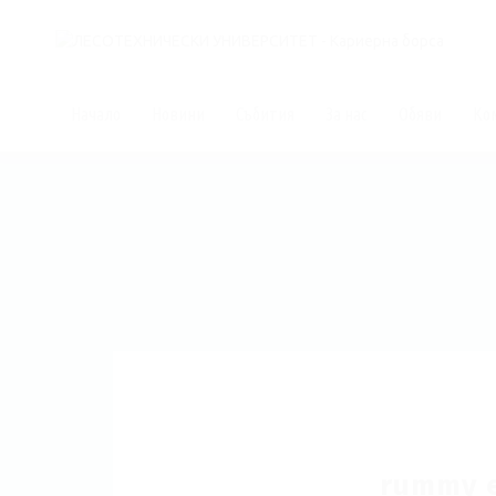
Начало
Новини
Събития
За нас
Обяви
Ко
rummy e