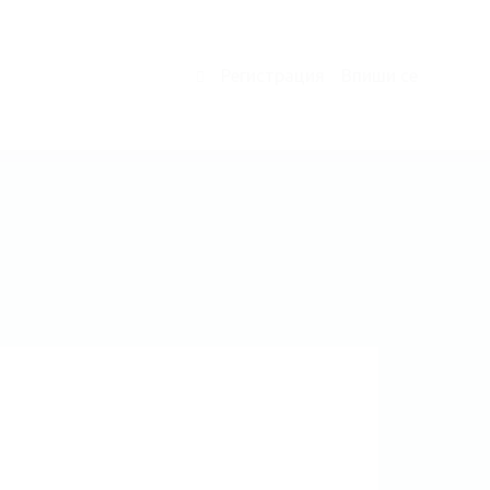
Регистрация
Впиши се
0