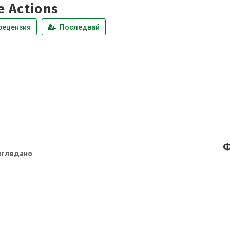
e Actions
рецензия
Последвай
Ф
згледано