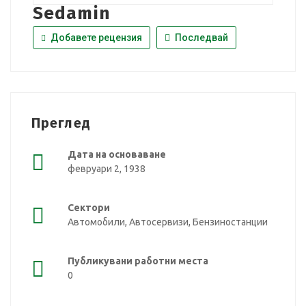
Sedamin
Добавете рецензия
Последвай
Преглед
Дата на основаване
февруари 2, 1938
Сектори
Автомобили, Автосервизи, Бензиностанции
Публикувани работни места
0