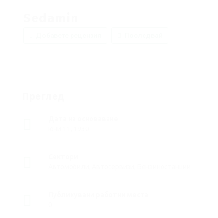
Sedamin
Добавете рецензия
Последвай
Преглед
Дата на основаване
юни 11, 1930
Сектори
Автомобили, Автосервизи, Бензиностанции
Публикувани работни места
0