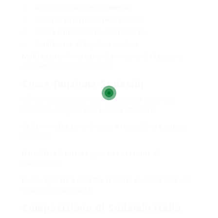
Aiuta a ridurre lo stress mentale.
Può favorire un riposo più tranquillo.
Aiuta a mantenere la lucidità mentale.
Contribuisce all’equilibrio emotivo.
Molti utenti riferiscono di sentirsi più rilassati e
concentrati dopo l’utilizzo.
Come funziona Sedamin
Gli ingredienti lavorano insieme per ridurre la
tensione e migliorare la calma interiore.
Sedamin Italia contribuisce a riequilibrare queste
reazioni.
Il risultato è una maggiore sensazione di
tranquillità.
L’uso regolare permette al corpo di mantenere un
equilibrio più stabile.
Composizione di Sedamin Italia