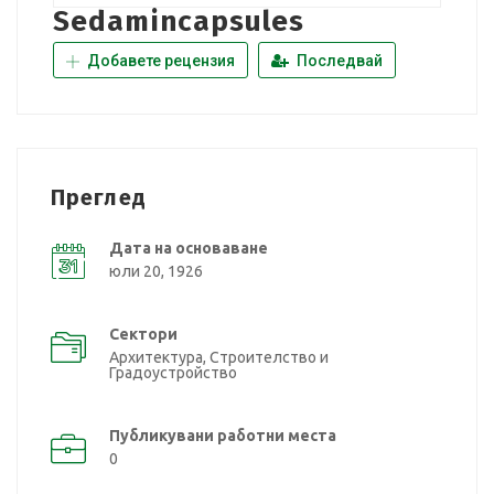
Sedamincapsules
Добавете рецензия
Последвай
Преглед
Дата на основаване
юли 20, 1926
Сектори
Архитектура, Строителство и
Градоустройство
Публикувани работни места
0