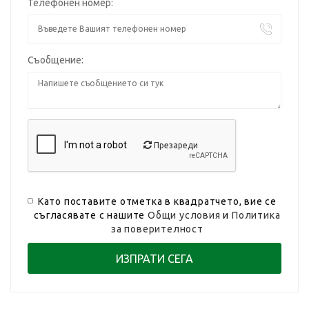
Телефонен номер:
Съобщение:
Презареди
Като поставите отметка в квадратчето, вие се
съгласявате с нашите
Общи условия
и
Политика
за поверителност