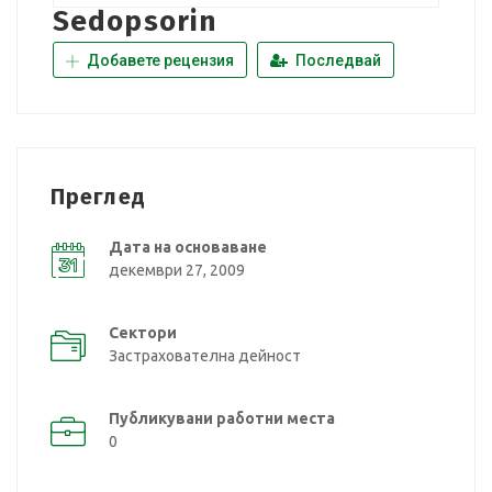
Sedopsorin
Добавете рецензия
Последвай
Преглед
Дата на основаване
декември 27, 2009
Сектори
Застрахователна дейност
Публикувани работни места
0