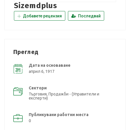
Sizemdplus
Добавете рецензия
Последвай
Преглед
Дата на основаване
април 6, 1917
Сектори
Търговия, Продажби - (Управители и
експерти)
Публикувани работни места
0