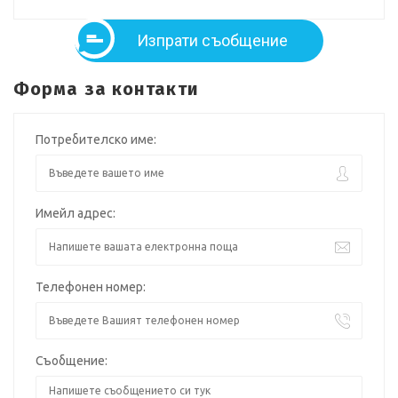
Изпрати съобщение
Форма за контакти
Потребителско име:
Имейл адрес:
Телефонен номер:
Съобщение: