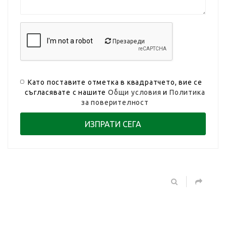
Презареди
Като поставите отметка в квадратчето, вие се
съгласявате с нашите
Общи условия
и
Политика
за поверителност