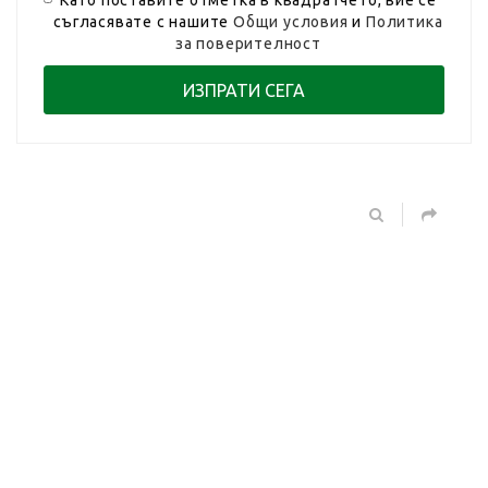
съгласявате с нашите
Общи условия
и
Политика
за поверителност