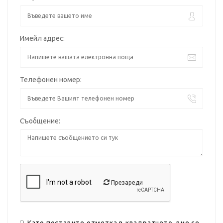
Имейл адрес:
Телефонен номер:
Съобщение:
Презареди
Като поставите отметка в квадратчето, вие се