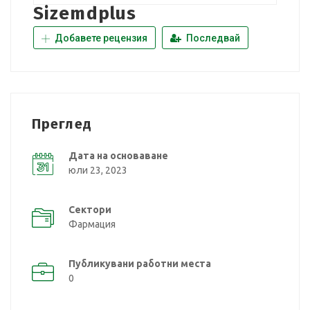
Sizemdplus
Добавете рецензия
Последвай
Преглед
Дата на основаване
юли 23, 2023
Сектори
Фармация
Публикувани работни места
0