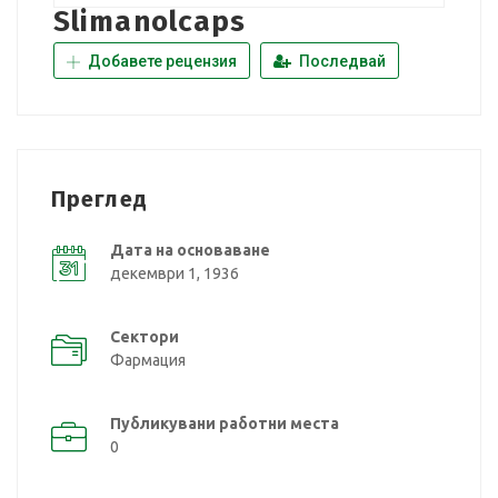
Slimanolcaps
Добавете рецензия
Последвай
Преглед
Дата на основаване
декември 1, 1936
Сектори
Фармация
Публикувани работни места
0