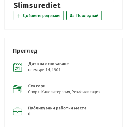
Slimsurediet
Добавете рецензия
Последвай
Преглед
Дата на основаване
ноември 14, 1901
Сектори
Спорт, Кинезитерапия, Рехабилитация
Публикувани работни места
0