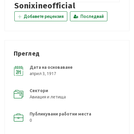
Sonixineofficial
Добавете рецензия
Последвай
Преглед
Дата на основаване
април 3, 1917
Сектори
Авиация и летища
Публикувани работни места
0