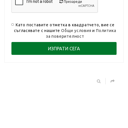
Презареди
Като поставите отметка в квадратчето, вие се
съгласявате с нашите
Общи условия
и
Политика
за поверителност