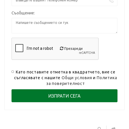
Съобщение:
Презареди
Като поставите отметка в квадратчето, вие се
съгласявате с нашите
Общи условия
и
Политика
за поверителност