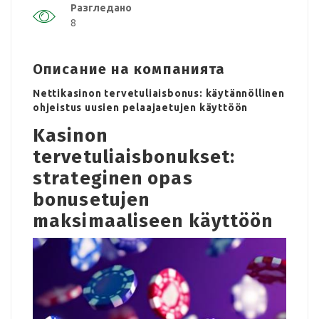
Разгледано
8
Описание на компанията
Nettikasinon tervetuliaisbonus: käytännöllinen
ohjeistus uusien pelaajaetujen käyttöön
Kasinon
tervetuliaisbonukset:
strateginen opas
bonusetujen
maksimaaliseen käyttöön