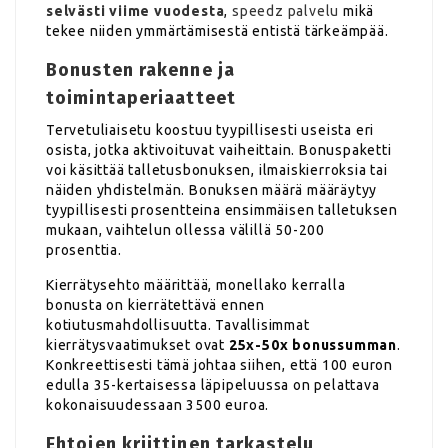
selvästi viime vuodesta
,
speedz palvelu
mikä
tekee niiden ymmärtämisestä entistä tärkeämpää.
Bonusten rakenne ja
toimintaperiaatteet
Tervetuliaisetu koostuu tyypillisesti useista eri
osista, jotka aktivoituvat vaiheittain. Bonuspaketti
voi käsittää talletusbonuksen, ilmaiskierroksia tai
näiden yhdistelmän. Bonuksen määrä määräytyy
tyypillisesti prosentteina ensimmäisen talletuksen
mukaan, vaihtelun ollessa välillä 50-200
prosenttia.
Kierrätysehto määrittää, monellako kerralla
bonusta on kierrätettävä ennen
kotiutusmahdollisuutta. Tavallisimmat
kierrätysvaatimukset ovat
25x-50x bonussumman
.
Konkreettisesti tämä johtaa siihen, että 100 euron
edulla 35-kertaisessa läpipeluussa on pelattava
kokonaisuudessaan 3500 euroa.
Ehtojen kriittinen tarkastelu