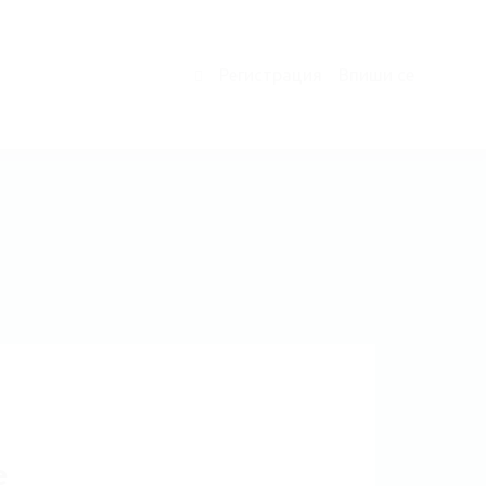
Регистрация
Впиши се
0
e