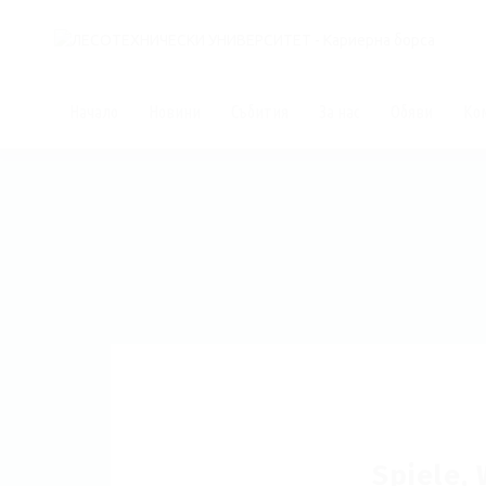
Начало
Новини
Събития
За нас
Обяви
Ко
Spiele,