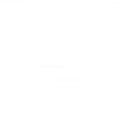
Добавете р
Преглед
Публикувани
Ра
4
работни места
0