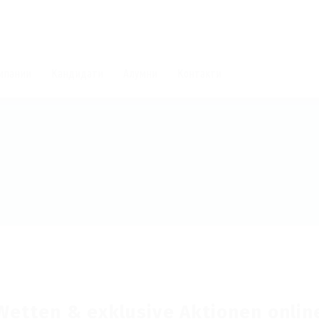
мпании
Кандидати
Алумни
Контакти
 Wetten & exklusive Aktionen onlin