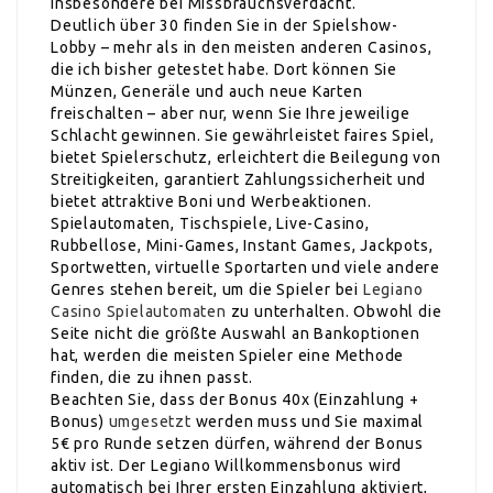
insbesondere bei Missbrauchsverdacht.
Deutlich über 30 finden Sie in der Spielshow-
Lobby – mehr als in den meisten anderen Casinos,
die ich bisher getestet habe. Dort können Sie
Münzen, Generäle und auch neue Karten
freischalten – aber nur, wenn Sie Ihre jeweilige
Schlacht gewinnen. Sie gewährleistet faires Spiel,
bietet Spielerschutz, erleichtert die Beilegung von
Streitigkeiten, garantiert Zahlungssicherheit und
bietet attraktive Boni und Werbeaktionen.
Spielautomaten, Tischspiele, Live-Casino,
Rubbellose, Mini-Games, Instant Games, Jackpots,
Sportwetten, virtuelle Sportarten und viele andere
Genres stehen bereit, um die Spieler bei
Legiano
Casino Spielautomaten
zu unterhalten. Obwohl die
Seite nicht die größte Auswahl an Bankoptionen
hat, werden die meisten Spieler eine Methode
finden, die zu ihnen passt.
Beachten Sie, dass der Bonus 40x (Einzahlung +
Bonus)
umgesetzt
werden muss und Sie maximal
5€ pro Runde setzen dürfen, während der Bonus
aktiv ist. Der Legiano Willkommensbonus wird
automatisch bei Ihrer ersten Einzahlung aktiviert,