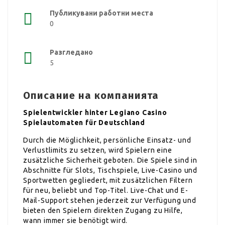
Публикувани работни места
0
Разгледано
5
Описание на компанията
Spielentwickler hinter Legiano Casino
Spielautomaten für Deutschland
Durch die Möglichkeit, persönliche Einsatz- und
Verlustlimits zu setzen, wird Spielern eine
zusätzliche Sicherheit geboten. Die Spiele sind in
Abschnitte für Slots, Tischspiele, Live-Casino und
Sportwetten gegliedert, mit zusätzlichen Filtern
für neu, beliebt und Top-Titel. Live-Chat und E-
Mail-Support stehen jederzeit zur Verfügung und
bieten den Spielern direkten Zugang zu Hilfe,
wann immer sie benötigt wird.