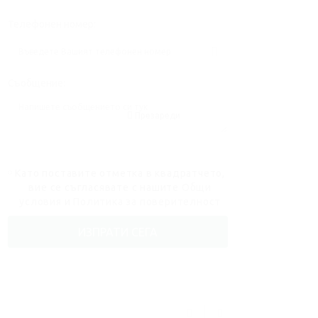
Телефонен номер:
Съобщение:
Презареди
Като поставите отметка в квадратчето,
вие се съгласявате с нашите
Общи
условия
и
Политика за поверителност