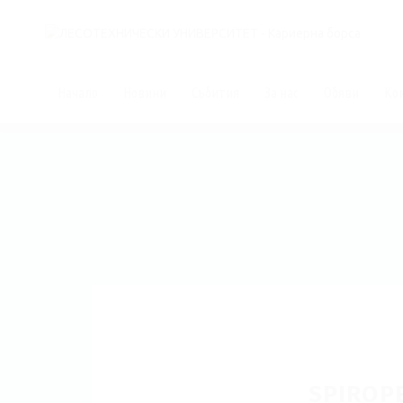
Начало
Новини
Събития
За нас
Обяви
Ко
SPIROPE