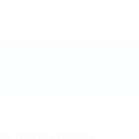
мпании
Кандидати
Алумни
Контакти
NT Tabletten 01980325