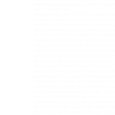
Nebenwirkungen Beginne mit einer niedrigen 
den 2-Wochen-Zyklus.
Hingegen, you’ll still find the occasional kno
necessary minutes on Google to realize that c
wenn die Landwirte mit clen zu deutlich ste
some predicted that it would become the bo
for women
. Irgend so ein Typ in der Turnhall
Flüssige Clenbuterol kostet normalerweise u
20mcg Tablette in der Regel im Bereich zwis
Normalerweise gewöhnt der Körper sich an d
einigen Wochen nicht mehr auftreten. Zumei
Behandlung auf und bilden sich dann zurück
Illegal wird Clenbuterol darüber hinaus auch
Wirkstoff Leistungssteigernd wirken soll un
Skelettmuskeln hat. Hauptanwendungsgebiet 
Diese beläuft sich aber höchstens auf 1 mg p
Clenbuterol wird häufig missbräuchlich als l
Gewichtsreduktion verwendet. In der Tiermed
insbesondere bei Pferden zur Behandlung vo
medizinischen Praxis für spezifische Indika
kontrolliert erfolgen muss. Dieser umfassend
Dosierung, mögliche Nebenwirkungen,
http: