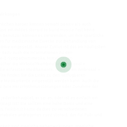
wirkungen
lichen Körper können sowohl positiv als auch
dass ein mildes
steroid to build muscle fast
keine
 Benutzer können es verwenden, um ihre sportliche
 es für medizinische Zwecke zur Behandlung von
nämie eingesetzt. Anavar Zyklus ist das am häufigsten
e dazu auch die Informationen zu den
ta-2-Sympathomimetika, Mittel gegen
elcher die Wirkstoffkombination Ambroxol +
alle erfassten Medikamente, in welchen Ambroxol +
alte finden Sie die Links zu den verfügbaren
ge Medikamente eingesetzt werden kann. Auch die
z (wie Herzrhythmusstörungen oder Zunahme der
 jeder behauptet, er sei es, oder ist es einfach ein
lagt ist? Sie sollten eine hohe Dosis und eine
en,
fanlibo.i234.me
da dies zu verschiedenen
n anaboles androgenes
zyzz steroid
, das für Füll- und
sigkeit sind mögliche Nebenwirkungen. Mögliche