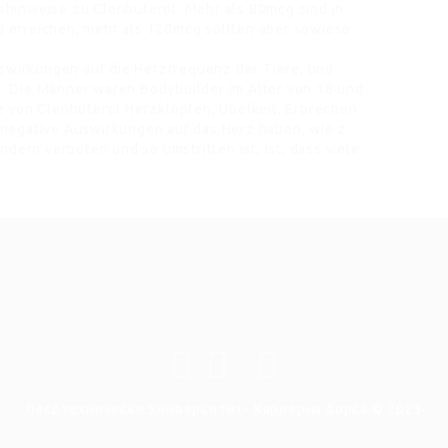
hinweise zu Clenbuterol. Mehr als 80mcg sind in
zu erreichen, mehr als 120mcg sollten aber sowieso
uswirkungen auf die Herzfrequenz der Tiere, und
 Die Männer waren Bodybuilder im Alter von 18 und
 von Clenbuterol Herzklopfen, Übelkeit, Erbrechen
negative Auswirkungen auf das Herz haben, wie z.
dern verboten und so umstritten ist, ist, dass viele
Лесотехнически Университет- Кариерна борса © 2023