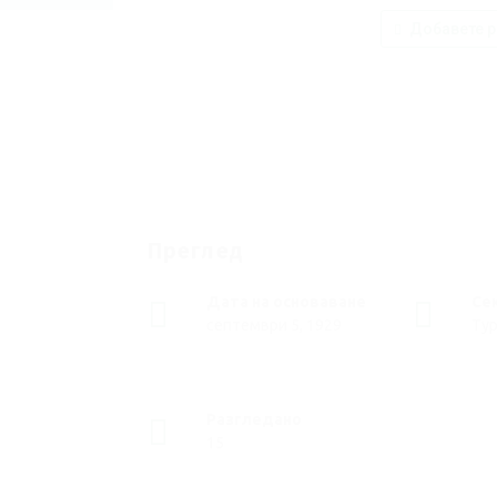
Добавете р
Преглед
Дата на основаване
Се
септември 5, 1929
Тур
Разгледано
15