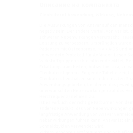
Описание на компанията
Clenbuterol Anwendung, Wirkung, Neben
Die Auswirkungen von Anavar auf den mensch
negativ sein. Der andere Vorteil von Var ist, 
schweren Nebenwirkungen verursacht Frauen
Leistung zu verbessern. Ursprünglich wurde
Patienten mit Osteoporose, HIV / AIDS und A
verwendete Protokoll für Anfänger. Lesen Si
Wirkstoffgruppen schleimlösende Mittel, Be
Erkältungskrankheiten, Antiasthmatika, zu w
Clenbuterol gehört. Folgende Tabelle zeigt 
Clenbuterol enthalten sind.In der letzten Sp
Anwendungsgebieten, bei denen das jeweili
unerwünschten Nebenwirkungen auf das Her
Herzfrequenz) nehmen zu.
Ist es wirklich der richtige Fatburner, von dem
anderes Produkt, das von Nebenwirkungen gep
langfristige Anwendung von Anavar vermeid
Nebenwirkungen führen kann. Anavar ist ei
Schneidzyklen verwendet wird.
Zittern, erhöhte Herzfrequenz und Schlaflo