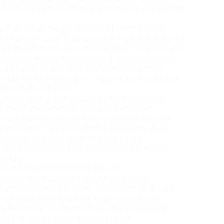
Dosis von 20 mcg, steigere schrittweise und beachte
w-it-all guy at the gym who hasn’t spent the five-
len doesn’t build (irgendein) viel Muskel. Vor Jahren,
igern Muskelmasse bei Tieren begann,
streamindy.com
dybuilding world’s most-powerful
anabolic steroids
e, sagt clen ist großartig für den Muskelaufbau?
m $60 für eine 200mcg / ml Flasche. Die Kosten pro
chen $0.40 und $1.00.
ie Nebenwirkungen so, dass sie nach höchstens
st treten die Nebenwirkungen zu Beginn der
. Wann darf Clenbuterol nicht verwendet werden?
 von Sportlern als Dopingmittel verwendet, da der
d womöglich eine anabole Wirkung auf die
von Clenbuterol ist die Behandlung von Asthma.
ro Tag.
eistungssteigerndes Mittel oder zur
izin wird Clenbuterol häufiger eingesetzt,
n Atemwegserkrankungen. Clenbuterol wird in der
tionen eingesetzt, wobei die Anwendung streng
e Beipackzettel informiert Sie über die korrekte
//20.249.208.89:3000/candice9925386