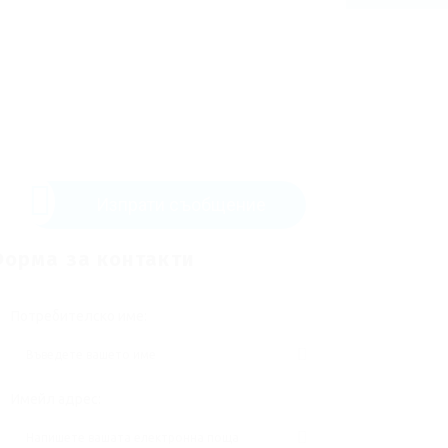
Изпрати съобщение
орма за контакти
Потребителско име:
Имейл адрес: