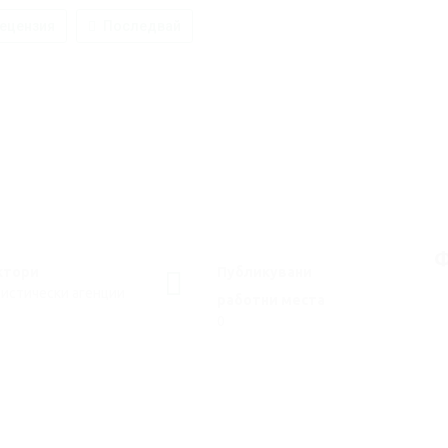
ецензия
Последвай
Ф
ктори
Публикувани
истически агенции
работни места
0