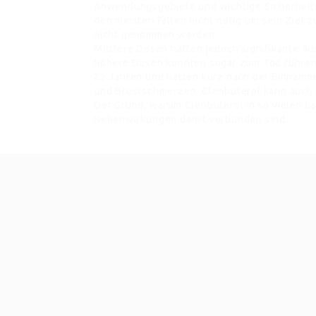
Anwendungsgebiete und wichtige Sicherheits
den meisten Fällen nicht nötig um sein Ziel 
nicht genommen werden.
Mittlere Dosen hatten jedoch signifikante A
höhere Dosen konnten sogar zum Tod führen.
22 Jahren und hatten kurz nach der Einnahme
und Brustschmerzen. Clenbuterol kann auch 
Der Grund, warum Clenbuterol in so vielen Län
Nebenwirkungen damit verbunden sind.