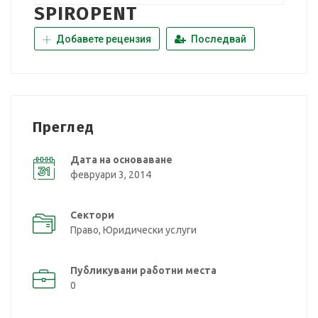
SPIROPENT
Добавете рецензия
Последвай
Преглед
Дата на основаване
февруари 3, 2014
Сектори
Право, Юридически услуги
Публикувани работни места
0