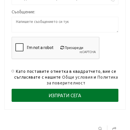
Съобщение:
Презареди
Като поставите отметка в квадратчето, вие се
съгласявате с нашите
Общи условия
и
Политика
за поверителност