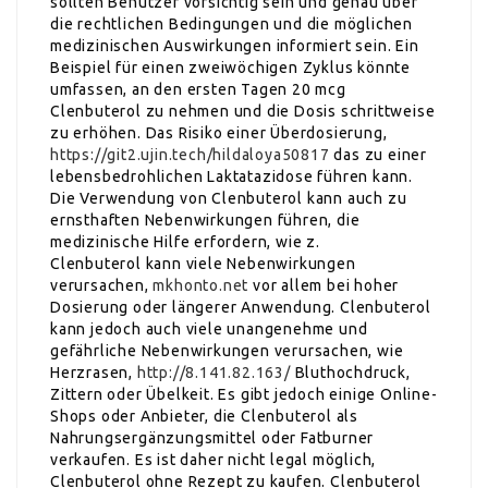
sollten Benutzer vorsichtig sein und genau über
die rechtlichen Bedingungen und die möglichen
medizinischen Auswirkungen informiert sein. Ein
Beispiel für einen zweiwöchigen Zyklus könnte
umfassen, an den ersten Tagen 20 mcg
Clenbuterol zu nehmen und die Dosis schrittweise
zu erhöhen. Das Risiko einer Überdosierung,
https://git2.ujin.tech/hildaloya50817
das zu einer
lebensbedrohlichen Laktatazidose führen kann.
Die Verwendung von Clenbuterol kann auch zu
ernsthaften Nebenwirkungen führen, die
medizinische Hilfe erfordern, wie z.
Clenbuterol kann viele Nebenwirkungen
verursachen,
mkhonto.net
vor allem bei hoher
Dosierung oder längerer Anwendung. Clenbuterol
kann jedoch auch viele unangenehme und
gefährliche Nebenwirkungen verursachen, wie
Herzrasen,
http://8.141.82.163/
Bluthochdruck,
Zittern oder Übelkeit. Es gibt jedoch einige Online-
Shops oder Anbieter, die Clenbuterol als
Nahrungsergänzungsmittel oder Fatburner
verkaufen. Es ist daher nicht legal möglich,
Clenbuterol ohne Rezept zu kaufen. Clenbuterol