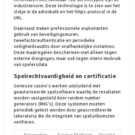
industrienorm. Deze technologie is te zien aan het
slotje in de adresbalk en het https-protocol in de
URL.
Daarnaast maken professionele exploitanten
gebruik van beveiligingsmuren,
tweefactorauthenticatie en periodieke
veiligheidsaudits door onafhankelijke instanties.
Deze maatregelen beschermen niet alleen tegen
externe dreigingen, maar ook tegen intern misbruik
van spelersdata.
Spelrechtvaardigheid en certificatie
Serieuze casino’s werken uitsluitend met
geautoriseerde spelsoftware waarbij de resultaten
worden vastgesteld door random number
generators (RNG’s). Deze systemen moeten
periodiek getest worden door geaccrediteerde
laboratoria die de integriteit van speluitkomsten
verifiëren.
Eigenschap
Serieus Platform
Onveilig