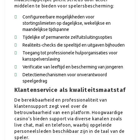
middelen te bieden voor spelersbescherming:
Configureerbare mogelijkheden voor
stortingslimieten op dagelijkse, wekelijkse en
maandelijkse tijdspanne
Tijdelijke of permanente zelfuitsluitingsopties
Realiteits-checks die speeltijd en uitgaven bijhouden
Toegang tot professionele hulporganisaties voor
kansspelverslaving
Verificatie van leeftijd en bescherming van jongeren
Detectiemechanismen voor onverantwoord
speelgedrag
Klantenservice als kwaliteitsmaatstaf
De bereikbaarheid en professionaliteit van
klantensupport zegt veel over de
betrouwbaarheid van een platform. Hoogwaardige
casino’s bieden support via diverse kanalen zoals
live chat, mail en telefoon, waarbij opgeleide
personeelsleden beschikbaar zijn in de taal van de
speler.