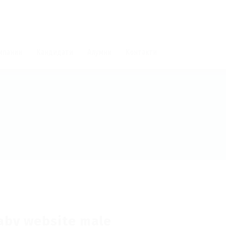
мпании
Кандидати
Алумни
Контакти
aby website male