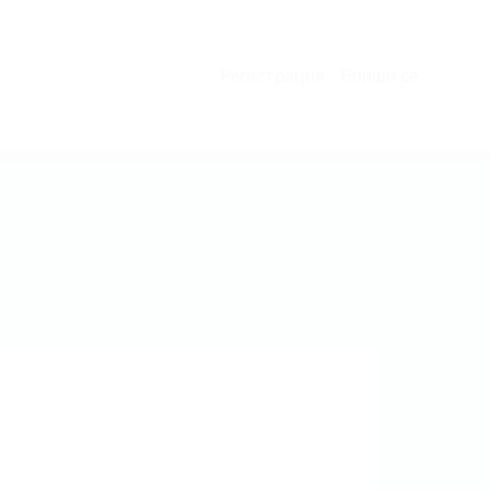
Регистрация
Впиши се
0