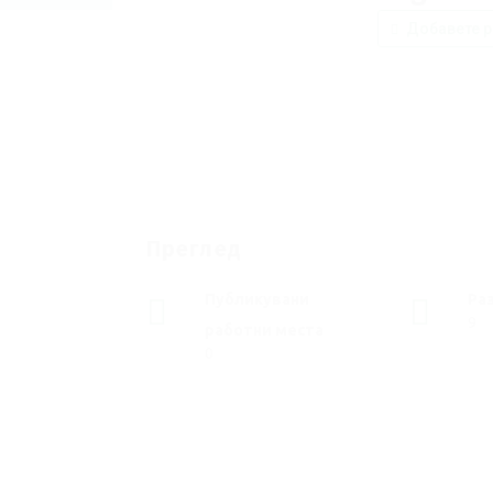
Добавете р
Преглед
Публикувани
Ра
9
работни места
0