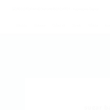
Начало
Новини
Събития
За нас
Обяви
Ко
sugar b