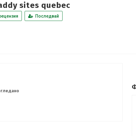
addy sites quebec
рецензия
Последвай
Ф
згледано