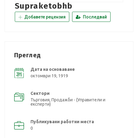
Supraketobhb
Добавете рецензия
Последвай
Преглед
Дата на основаване
октомври 19, 1919
Сектори
Търговия, Продажби - (Управители и
експерти)
Публикувани работни места
0