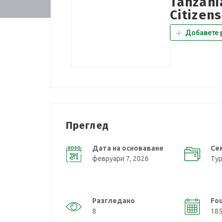
Tanzani
Citizens
Добавете 
Преглед
Дата на основаване
Се
февруари 7, 2026
Тур
Разгледано
Fo
8
18