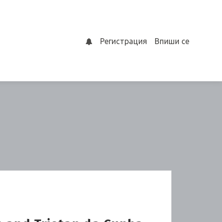
Регистрация
Впиши се
0