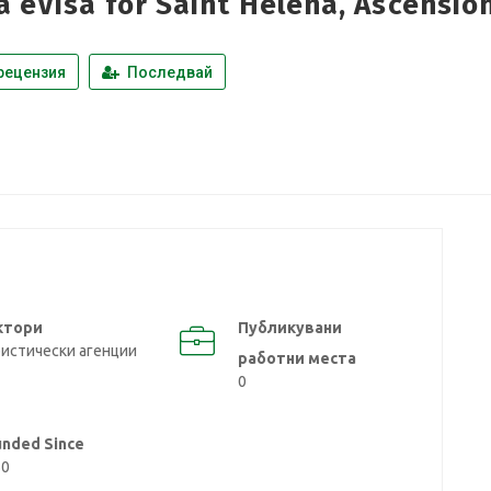
a eVisa for Saint Helena, Ascensio
рецензия
Последвай
ктори
Публикувани
истически агенции
работни места
0
unded Since
50