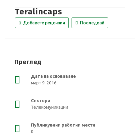
Teralincaps
Добавете рецензия
Последвай
Преглед
Дата на основаване
март 9, 2016
Сектори
Телекомуникации
Публикувани работни места
0