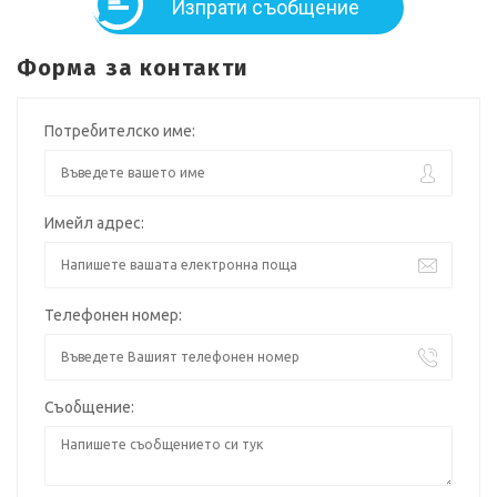
Изпрати съобщение
Форма за контакти
Потребителско име:
Имейл адрес:
Телефонен номер:
Съобщение: