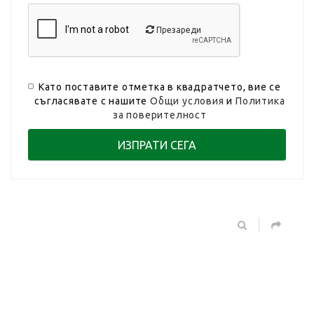
Презареди
Като поставите отметка в квадратчето, вие се
съгласявате с нашите
Общи условия
и
Политика
за поверителност