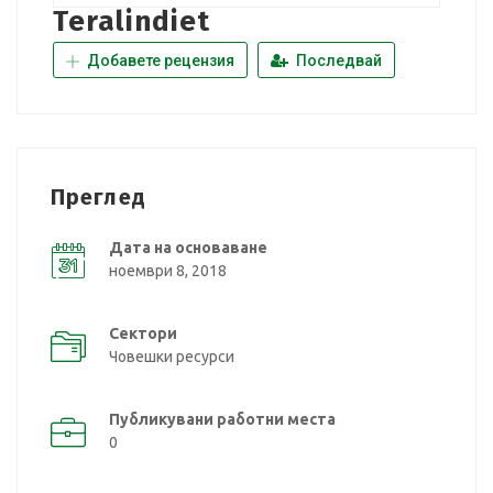
Teralindiet
Добавете рецензия
Последвай
Преглед
Дата на основаване
ноември 8, 2018
Сектори
Човешки ресурси
Публикувани работни места
0