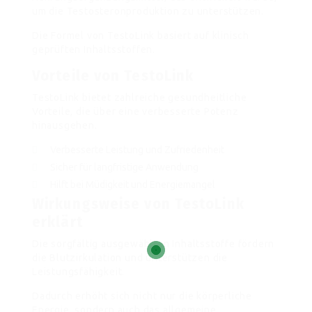
um die Testosteronproduktion zu unterstützen.
Die Formel von TestoLink basiert auf klinisch
geprüften Inhaltsstoffen.
Vorteile von TestoLink
TestoLink bietet zahlreiche gesundheitliche
Vorteile, die über eine verbesserte Potenz
hinausgehen.
Verbesserte Leistung und Zufriedenheit
Sicher für langfristige Anwendung
Hilft bei Müdigkeit und Energiemangel
Wirkungsweise von TestoLink
erklärt
Die sorgfältig ausgewählten Inhaltsstoffe fördern
die Blutzirkulation und unterstützen die
Leistungsfähigkeit.
Dadurch erhöht sich nicht nur die körperliche
Energie, sondern auch das allgemeine