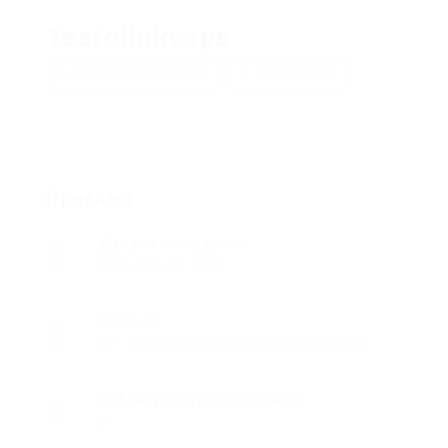
Testolinkcaps
Добавете рецензия
Последвай
Преглед
Дата на основаване
октомври 26, 1997
Сектори
ИТ - Разработка/поддръжка на софтуер
Публикувани работни места
0