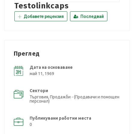
Testolinkcaps
Добавете рецензия
Последвай
Преглед
Дата на основаване
май 11, 1969
Сектори
Търговия, Продажби - (Продавачи и помощен
персонал)
Публикувани работни места
0