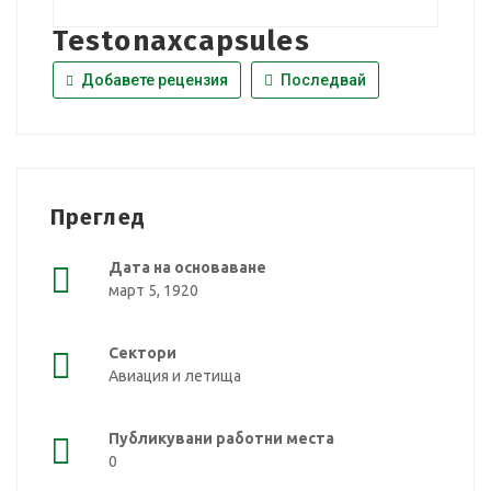
Testonaxcapsules
Добавете рецензия
Последвай
Преглед
Дата на основаване
март 5, 1920
Сектори
Авиация и летища
Публикувани работни места
0