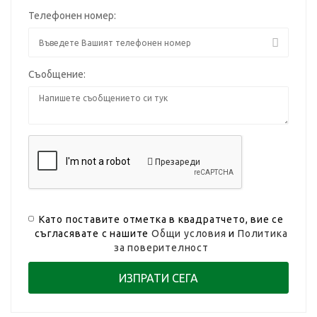
Телефонен номер:
Съобщение:
Презареди
Като поставите отметка в квадратчето, вие се
съгласявате с нашите
Общи условия
и
Политика
за поверителност